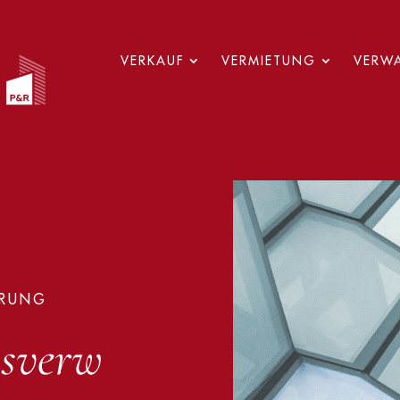
VERKAUF
VERMIETUNG
VERW
HRUNG
msverw