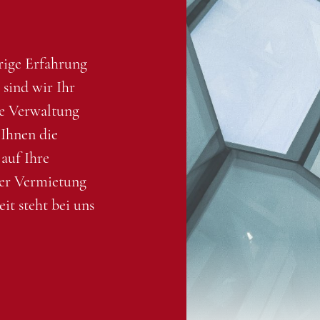
rige Erfahrung
sind wir Ihr
ie Verwaltung
Ihnen die
 auf Ihre
der Vermietung
it steht bei uns